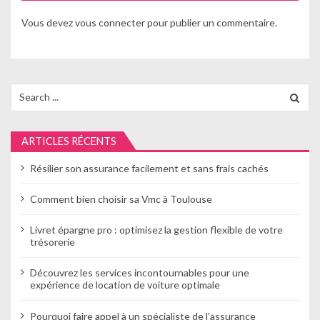
t
Vous devez
vous connecter
pour publier un commentaire.
i
o
n
Search
for:
d
e
ARTICLES RÉCENTS
l
Résilier son assurance facilement et sans frais cachés
’
Comment bien choisir sa Vmc à Toulouse
a
Livret épargne pro : optimisez la gestion flexible de votre
r
trésorerie
t
Découvrez les services incontournables pour une
expérience de location de voiture optimale
i
Pourquoi faire appel à un spécialiste de l’assurance