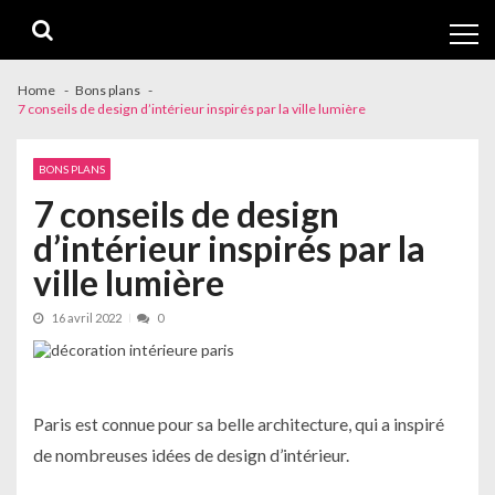
Skip
Skip
to
to
navigation
content
Home
Bons plans
7 conseils de design d’intérieur inspirés par la ville lumière
BONS PLANS
7 conseils de design
d’intérieur inspirés par la
ville lumière
16 avril 2022
0
Paris est connue pour sa belle architecture, qui a inspiré
de nombreuses idées de design d’intérieur.