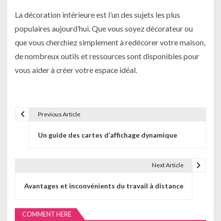
La décoration intérieure est l’un des sujets les plus
populaires aujourd’hui. Que vous soyez décorateur ou
que vous cherchiez simplement à redécorer votre maison,
de nombreux outils et ressources sont disponibles pour
vous aider à créer votre espace idéal.
Previous Article
N
Un guide des cartes d’affichage dynamique
a
v
Next Article
i
Avantages et inconvénients du travail à distance
g
a
COMMENT HERE