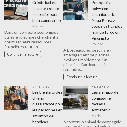
Crédit-bail et
Pourquoi la
fiscalité : guide
polyvalence
essentiel pour
technique de
bien comprendre
Aqua Pensez
vous ? est sa plus
Marise
grande force en
Dans un contexte économique
où les entreprises cherchent à
Pisciniste
optimiser leurs ressources
Povoski
financières tout en…
À Bordeaux, les besoins en
Continuer la lecture
aménagement de piscines
évoluent rapidement. Un
pisciniste Bordeaux doit
répondre…
Continuer la lecture
ANIMAUX
ANIMAUX
Les bienfaits des
Les animaux de
chiens
compagnie
d’assistance pour
faciles à
les personnes en
entretenir
situation de
Marise
handicap
Adopter un animal de compagnie
est une décision qui mérite