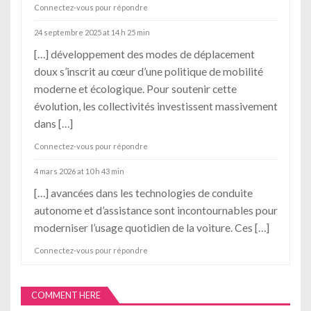
Connectez-vous pour répondre
e
24 septembre 2025 at 14 h 25 min
l
[…] développement des modes de déplacement
’
doux s’inscrit au cœur d’une politique de mobilité
moderne et écologique. Pour soutenir cette
a
évolution, les collectivités investissent massivement
r
dans […]
t
Connectez-vous pour répondre
i
4 mars 2026 at 10 h 43 min
c
[…] avancées dans les technologies de conduite
autonome et d’assistance sont incontournables pour
l
moderniser l’usage quotidien de la voiture. Ces […]
e
Connectez-vous pour répondre
COMMENT HERE