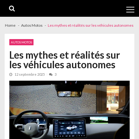
Skip
Skip
to
to
navigation
content
Home
Autos Motos
Les mythes et réalités sur les véhicules autonomes
AUTOS MOTOS
Les mythes et réalités sur
les véhicules autonomes
12 septembre 2025
3