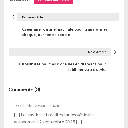
Previous Article
N
Créer une routine matinale pour transformer
a
chaque journée en couple
v
i
Next Article
g
Choisir des boucles d’oreilles en diamant pour
sublimer votre style.
a
t
Comments (3)
i
o
16 septembre 2025 at 14 h 43 min
n
[…] Les mythes et réalités sur les véhicules
autonomes 12 septembre 2025 […]
d