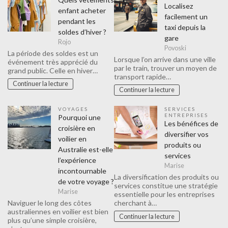
Localisez
enfant acheter
facilement un
pendant les
taxi depuis la
soldes d’hiver ?
gare
Rojo
Povoski
La période des soldes est un
Lorsque l’on arrive dans une ville
événement très apprécié du
par le train, trouver un moyen de
grand public. Celle en hiver…
transport rapide…
Continuer la lecture
Continuer la lecture
VOYAGES
SERVICES
ENTREPRISES
Pourquoi une
Les bénéfices de
croisière en
diversifier vos
voilier en
produits ou
Australie est-elle
services
l’expérience
Marise
incontournable
La diversification des produits ou
de votre voyage ?
services constitue une stratégie
Marise
essentielle pour les entreprises
Naviguer le long des côtes
cherchant à…
australiennes en voilier est bien
Continuer la lecture
plus qu’une simple croisière,