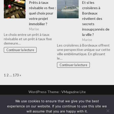
Prêts à taux
Et si les
révisable vs fixe :
croisières à
quel choix pour
Bordeaux
votre projet
révèlent des
immobilier ?
secrets
insoupçonnés de
Marise
la ville ?
Le choix entre un prêt à taux
révisable et un prêt à taux fixe
Marise
demeure…
Les croisières à Bordeaux offrent
une perspective unique sur cette
Continuer la lecture
ville emblématique. En glissant
le…
Continuer la lecture
Page:
Next
1
2
…
173
»
WordPress Theme :
VMagazine Lite
Voyages
Bons plans
Services entreprises
Animaux
We use cookies to ensure that we give you the best
Artisans
Plombier
Autos Motos
Autres
Sports
experience on our website. If you continue to use this site we
Finances
Technologie
Marketing
Electricien
Services
Mode
Loisirs
Menuisier
Immobilier
Agriculture
will assume that you are happy with it.