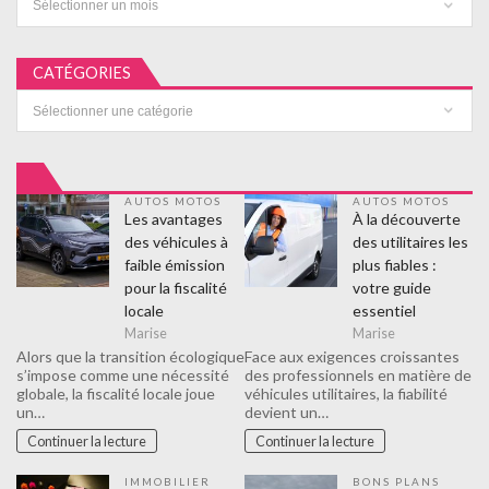
CATÉGORIES
Catégories
AUTOS MOTOS
AUTOS MOTOS
Les avantages
À la découverte
des véhicules à
des utilitaires les
faible émission
plus fiables :
pour la fiscalité
votre guide
locale
essentiel
Marise
Marise
Alors que la transition écologique
Face aux exigences croissantes
s’impose comme une nécessité
des professionnels en matière de
globale, la fiscalité locale joue
véhicules utilitaires, la fiabilité
un…
devient un…
Continuer la lecture
Continuer la lecture
IMMOBILIER
BONS PLANS