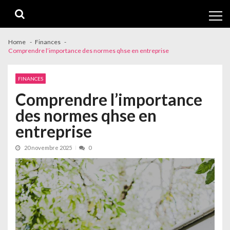
Skip
Skip
to
to
navigation
content
Home
Finances
Comprendre l’importance des normes qhse en entreprise
FINANCES
Comprendre l’importance
des normes qhse en
entreprise
20 novembre 2025
0