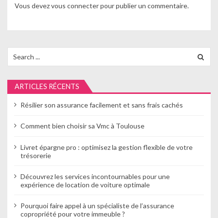
Vous devez
vous connecter
pour publier un commentaire.
o
n
d
Search
for:
e
l
ARTICLES RÉCENTS
’
Résilier son assurance facilement et sans frais cachés
a
Comment bien choisir sa Vmc à Toulouse
r
Livret épargne pro : optimisez la gestion flexible de votre
t
trésorerie
i
Découvrez les services incontournables pour une
expérience de location de voiture optimale
c
l
Pourquoi faire appel à un spécialiste de l’assurance
copropriété pour votre immeuble ?