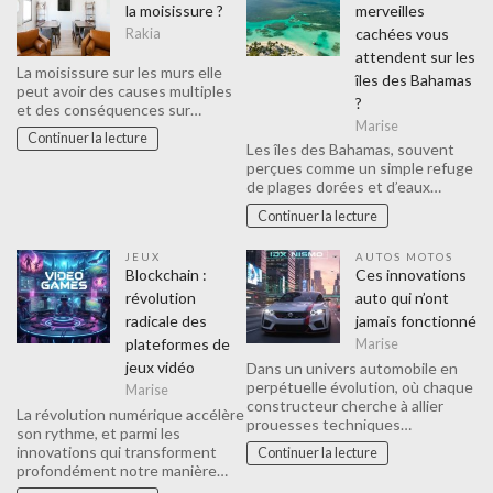
la moisissure ?
merveilles
cachées vous
Rakia
attendent sur les
La moisissure sur les murs elle
îles des Bahamas
peut avoir des causes multiples
?
et des conséquences sur…
Marise
Continuer la lecture
Les îles des Bahamas, souvent
perçues comme un simple refuge
de plages dorées et d’eaux…
Continuer la lecture
JEUX
AUTOS MOTOS
Blockchain :
Ces innovations
révolution
auto qui n’ont
radicale des
jamais fonctionné
plateformes de
Marise
jeux vidéo
Dans un univers automobile en
perpétuelle évolution, où chaque
Marise
constructeur cherche à allier
La révolution numérique accélère
prouesses techniques…
son rythme, et parmi les
innovations qui transforment
Continuer la lecture
profondément notre manière…