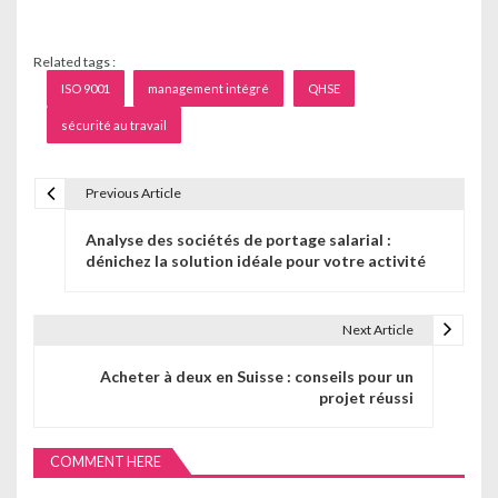
Related tags :
ISO 9001
management intégré
QHSE
sécurité au travail
Previous Article
N
Analyse des sociétés de portage salarial :
a
dénichez la solution idéale pour votre activité
v
i
Next Article
g
Acheter à deux en Suisse : conseils pour un
projet réussi
a
t
COMMENT HERE
i