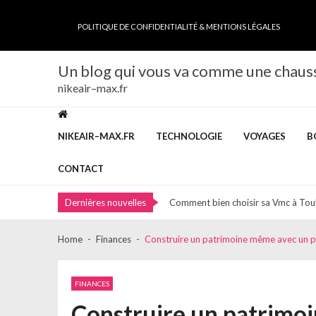
Skip
Skip
to
to
POLITIQUE DE CONFIDENTIALITÉ & MENTIONS LÉGALES
navigation
content
Un blog qui vous va comme une chaus
nikeair–max.fr
Livret épargne pro : optimisez la ges
Découvrez les services incontournab
NIKEAIR–MAX.FR
TECHNOLOGIE
VOYAGES
B
Pourquoi faire appel à un spécialist
Résilier son assurance facilement et 
CONTACT
Comment bien choisir sa Vmc à Tou
Dernières nouvelles
Livret épargne pro : optimisez la ges
Découvrez les services incontournab
Home
Finances
Construire un patrimoine même avec un pe
Pourquoi faire appel à un spécialist
Résilier son assurance facilement et 
FINANCES
Comment bien choisir sa Vmc à Tou
Construire un patrimoi
Livret épargne pro : optimisez la ges