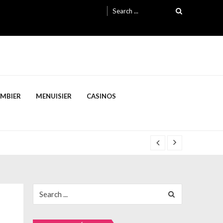
Search
for:
OMBIER
MENUISIER
CASINOS
Search
for: