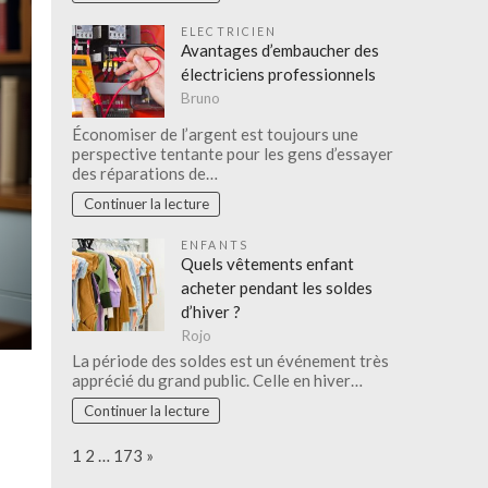
ELECTRICIEN
Avantages d’embaucher des
électriciens professionnels
Bruno
Économiser de l’argent est toujours une
perspective tentante pour les gens d’essayer
des réparations de…
Continuer la lecture
ENFANTS
Quels vêtements enfant
acheter pendant les soldes
d’hiver ?
Rojo
La période des soldes est un événement très
apprécié du grand public. Celle en hiver…
Continuer la lecture
Page:
Next
1
2
…
173
»