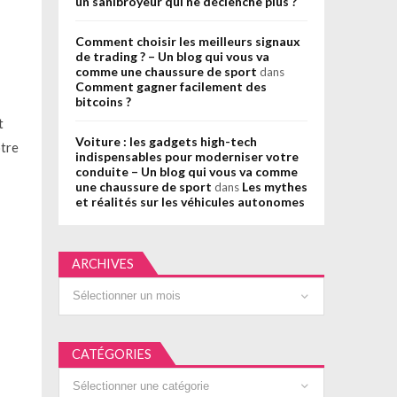
un sanibroyeur qui ne déclenche plus ?
Comment choisir les meilleurs signaux
de trading ? – Un blog qui vous va
comme une chaussure de sport
dans
Comment gagner facilement des
bitcoins ?
t
Voiture : les gadgets high-tech
otre
indispensables pour moderniser votre
conduite – Un blog qui vous va comme
une chaussure de sport
Les mythes
dans
et réalités sur les véhicules autonomes
ARCHIVES
Archives
CATÉGORIES
Catégories