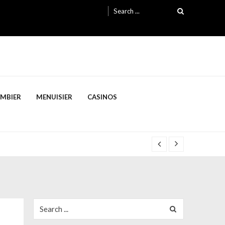
Search
for:
OMBIER
MENUISIER
CASINOS
Search
for: