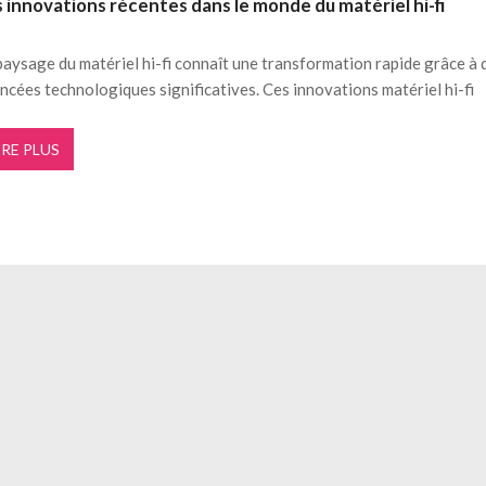
 innovations récentes dans le monde du matériel hi-fi
louse
6 AOÛT 2026
tion flexible de votre trésorerie
3 AOÛT 2026
paysage du matériel hi-fi connaît une transformation rapide grâce à 
ncées technologiques significatives. Ces innovations matériel hi-fi
IRE PLUS