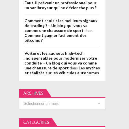
Faut-il prévenir un professionnel pour
un sanibroyeur qui ne déclenche plus ?
Comment choisir les meilleurs signaux
de trading ? – Un blog qui vous va
comme une chaussure de sport
dans
Comment gagner facilement des
bitcoins ?
Voiture : les gadgets high-tech
indispensables pour moderniser votre
conduite – Un blog qui vous va comme
une chaussure de sport
Les mythes
dans
et réalités sur les véhicules autonomes
ARCHIVES
Archives
CATÉGORIES