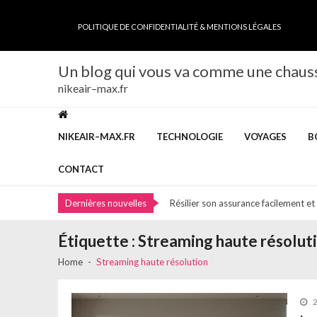
Skip
Skip
to
to
POLITIQUE DE CONFIDENTIALITÉ & MENTIONS LÉGALES
navigation
content
Un blog qui vous va comme une chaus
nikeair–max.fr
NIKEAIR–MAX.FR
TECHNOLOGIE
VOYAGES
B
Livret épargne pro : optimisez la ges
Découvrez les services incontournab
CONTACT
Pourquoi faire appel à un spécialist
Dernières nouvelles
Résilier son assurance facilement et 
Comment bien choisir sa Vmc à Tou
Étiquette :
Streaming haute résolut
Livret épargne pro : optimisez la ges
Home
Streaming haute résolution
Découvrez les services incontournab
Pourquoi faire appel à un spécialist
2
Résilier son assurance facilement et 