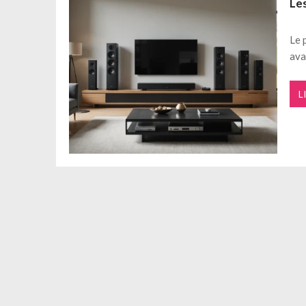
Les
Comment bien choisir sa Vmc à Tou
Livret épargne pro : optimisez la ges
Le 
ava
L