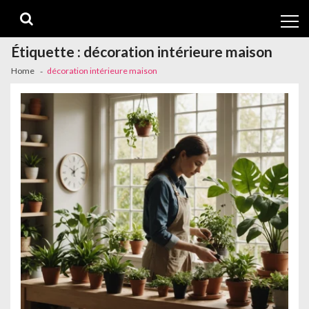
Skip
Skip
to
to
navigation
content
Étiquette :
décoration intérieure maison
Home
décoration intérieure maison