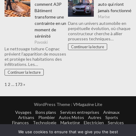
comment A3P
auto qui n’ont
Bâtiment
jamais fonctionné
transforme une
Marise
contrainte en un
Dans un univers automobile en
perpétuelle évolution, où chaque
moment de
constructeur cherche à allier
sérénité
prouesses techniques…
Povoski
Continuer la lecture
Le nettoyage toiture Cognac
prévient l’apparition de mousses
et protège les habitations des
infiltrations. Les…
Continuer la lecture
Page:
Next
1
2
…
173
»
WordPress Theme :
VMagazine Lite
Voyages
Bons plans
Services entreprises
Animaux
Artisans
Plombier
Autos Motos
Autres
Sports
Finances
Technologie
Marketing
Electricien
Services
Mode
Loisirs
Menuisier
Immobilier
Agriculture
We use cookies to ensure that we give you the best
Marketing
Casinos
Enfants
Rencontres
Femme