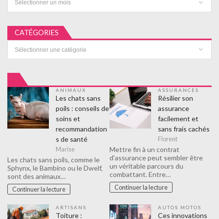
CATÉGORIES
Catégories
ANIMAUX
ASSURANCES
Les chats sans
Résilier son
poils : conseils de
assurance
soins et
facilement et
recommandation
sans frais cachés
s de santé
Florent
Mettre fin à un contrat
Marise
d’assurance peut sembler être
Les chats sans poils, comme le
un véritable parcours du
Sphynx, le Bambino ou le Dwelf,
combattant. Entre…
sont des animaux…
Continuer la lecture
Continuer la lecture
ARTISANS
AUTOS MOTOS
Toiture :
Ces innovations