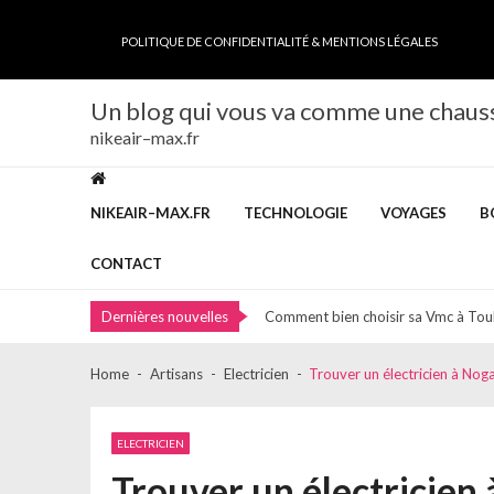
Skip
Skip
to
to
POLITIQUE DE CONFIDENTIALITÉ & MENTIONS LÉGALES
navigation
content
Un blog qui vous va comme une chaus
nikeair–max.fr
Livret épargne pro : optimisez la ges
NIKEAIR–MAX.FR
TECHNOLOGIE
VOYAGES
B
Découvrez les services incontournab
Pourquoi faire appel à un spécialist
CONTACT
Résilier son assurance facilement et 
Dernières nouvelles
Comment bien choisir sa Vmc à Tou
Livret épargne pro : optimisez la ges
Home
Artisans
Electricien
Trouver un électricien à Noga
Découvrez les services incontournab
Pourquoi faire appel à un spécialist
ELECTRICIEN
Résilier son assurance facilement et 
Trouver un électricien à
Comment bien choisir sa Vmc à Tou