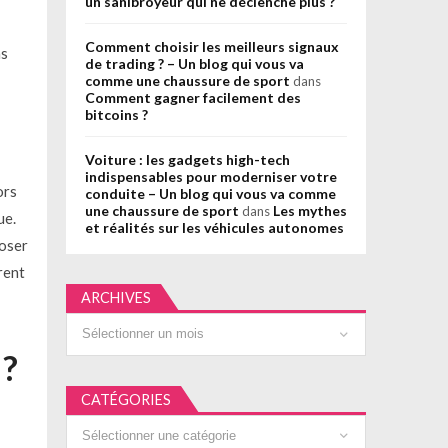
un sanibroyeur qui ne déclenche plus ?
Comment choisir les meilleurs signaux
ns
de trading ? – Un blog qui vous va
comme une chaussure de sport
dans
Comment gagner facilement des
bitcoins ?
Voiture : les gadgets high-tech
indispensables pour moderniser votre
ors
conduite – Un blog qui vous va comme
une chaussure de sport
Les mythes
dans
ue.
et réalités sur les véhicules autonomes
poser
rent
ARCHIVES
Archives
 ?
CATÉGORIES
Catégories