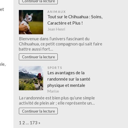
Continuer la lecture
 et
ANIMAUX
Tout sur le Chihuahua : Soins,
Caractère et Plus !
Jean Henri
Bienvenue dans l’univers fascinant du
Chihuahua, ce petit compagnon qui sait faire
battre aussi fort…
Continuer la lecture
le,
SPORTS
Les avantages de la
randonnée sur la santé
physique et mentale
Marise
La randonnée est bien plus qu’une simple
activité de plein air ; elle représente un…
Continuer la lecture
Page:
Next
1
2
…
173
»