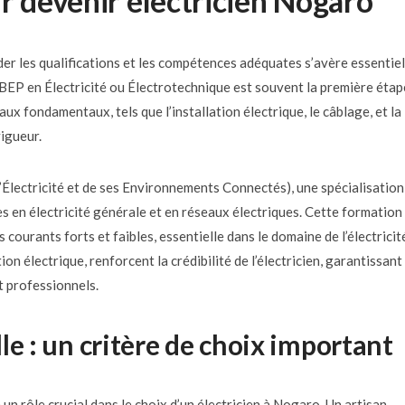
r devenir électricien Nogaro
der les qualifications et les compétences adéquates s’avère essentiel
BEP en Électricité ou Électrotechnique est souvent la première étap
aux fondamentaux, tels que l’installation électrique, le câblage, et la
igueur.
Électricité et de ses Environnements Connectés), une spécialisation
 en électricité générale et en réseaux électriques. Cette formation
ourants forts et faibles, essentielle dans le domaine de l’électricit
on électrique, renforcent la crédibilité de l’électricien, garantissant
t professionnels.
le : un critère de choix important
un rôle crucial dans le choix d’un électricien à Nogaro. Un artisan