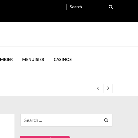
Search
for:
OMBIER
MENUISIER
CASINOS
Search
for: